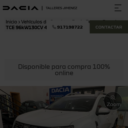
|
TALLERES JIMENEZ
Togg
navi
Inicio
›
Vehículos de Ocasión
›
Dacia Duster Prestige
917198722
CONTACTAR
TCE 96kW130CV 4X2 5p.
Disponible para compra 100%
online
Zoom