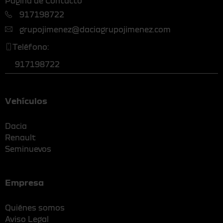
Página de Contacto
917198722
grupojimenez@daciagrupojimenez.com
Teléfono:
917198722
Vehículos
Dacia
Renault
Seminuevos
Empresa
Quiénes somos
Aviso Legal